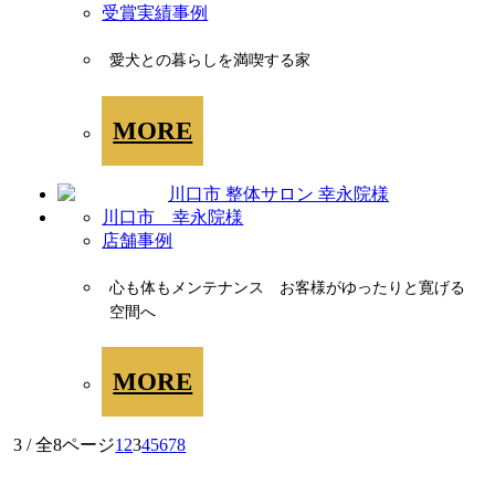
受賞実績事例
愛犬との暮らしを満喫する家
MORE
川口市 幸永院様
店舗事例
心も体もメンテナンス お客様がゆったりと寛げる
空間へ
MORE
3 / 全8ページ
1
2
3
4
5
6
7
8
WORKS