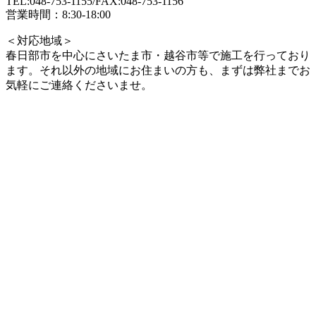
TEL:048-753-1155/FAX:048-753-1156
営業時間：8:30-18:00
＜対応地域＞
春日部市を中心にさいたま市・越谷市等で施工を行っており
ます。それ以外の地域にお住まいの方も、まずは弊社までお
気軽にご連絡くださいませ。
HOME
私達の考える住まい創り
会社案内
代表挨拶
会社概要
企業理念
アクセスマップ
スタッフ紹介
施工事例一覧
戸建て
全面
LDK
水まわり
外まわり
マンション