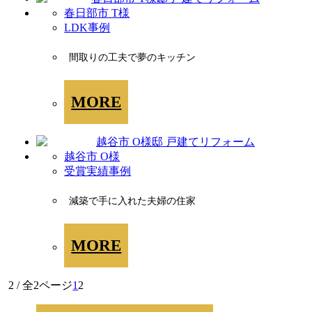
春日部市 T様
LDK事例
間取りの工夫で夢のキッチン
MORE
越谷市 O様
受賞実績事例
減築で手に入れた夫婦の住家
MORE
2 / 全2ページ
1
2