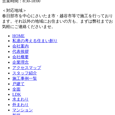
営業時間：8:30-18:00
＜対応地域＞
春日部市を中心にさいたま市・越谷市等で施工を行っており
ます。それ以外の地域にお住まいの方も、まずは弊社までお
気軽にご連絡くださいませ。
HOME
私達の考える住まい創り
会社案内
代表挨拶
会社概要
企業理念
アクセスマップ
スタッフ紹介
施工事例一覧
戸建て
全面
LDK
水まわり
外まわり
マンション