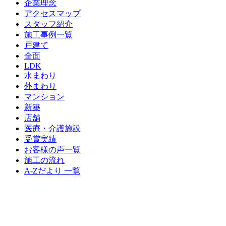
企業理念
アクセスマップ
スタッフ紹介
施工事例一覧
戸建て
全面
LDK
水まわり
外まわり
マンション
新築
店舗
医療・介護施設
受賞実績
お客様の声一覧
施工の流れ
A-Zだより 一覧
スタッフ募集
スタッフブログ
住宅省エネ2026キャンペーン
先進的窓リノベ2026事業
給湯省エネ2026事業