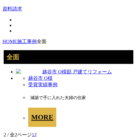
資料請求
HOME
施工事例
全面
全面
越谷市 O様
受賞実績事例
減築で手に入れた夫婦の住家
MORE
2 / 全2ページ
1
2