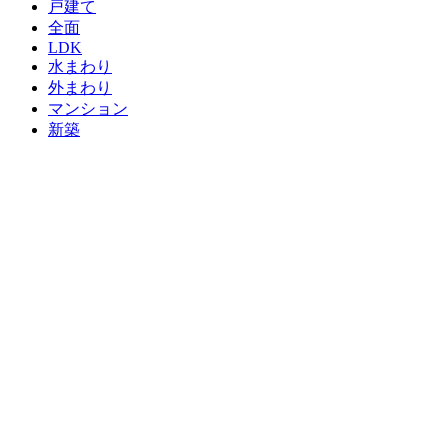
戸建て
全面
LDK
水まわり
外まわり
マンション
新築
店舗
医療・介護施設
受賞実績
お客様の声一覧
施工の流れ
A-Zだより 一覧
スタッフ募集
スタッフブログ
住宅省エネ2026キャンペーン
先進的窓リノベ2026事業
給湯省エネ2026事業
みらいエコ住宅2026事業
お問い合わせ
資料請求