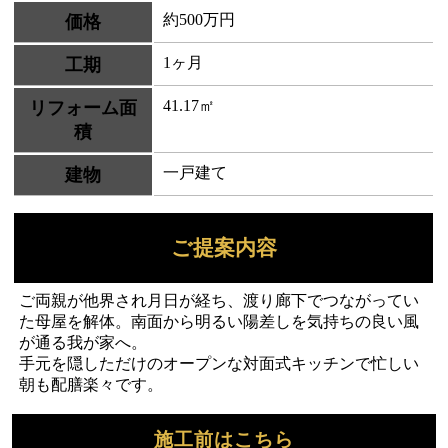
約500万円
価格
1ヶ月
工期
41.17㎡
リフォーム面
積
一戸建て
建物
ご提案内容
ご両親が他界され月日が経ち、渡り廊下でつながってい
た母屋を解体。南面から明るい陽差しを気持ちの良い風
が通る我が家へ。
手元を隠しただけのオープンな対面式キッチンで忙しい
朝も配膳楽々です。
施工前はこちら