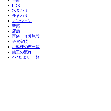
全面
LDK
水まわり
外まわり
マンション
新築
店舗
医療・介護施設
受賞実績
お客様の声一覧
施工の流れ
A-Zだより 一覧
スタッフ募集
スタッフブログ
住宅省エネ2026キャンペーン
先進的窓リノベ2026事業
給湯省エネ2026事業
みらいエコ住宅2026事業
お問い合わせ
資料請求
Copyright © 2018 アズインテリアデザイン / 株式会社 鶴見装