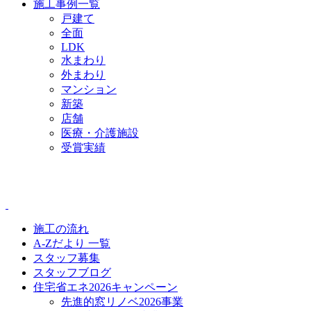
施工事例一覧
戸建て
全面
LDK
水まわり
外まわり
マンション
新築
店舗
医療・介護施設
受賞実績
CONTENTS
施工の流れ
A-Zだより 一覧
スタッフ募集
スタッフブログ
住宅省エネ2026キャンペーン
先進的窓リノベ2026事業