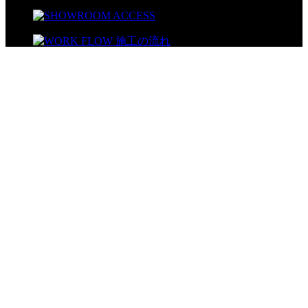
埼玉県春日部市中央1-14-12 第3AZビル1F
TEL:048-753-1155/FAX:048-753-1156
営業時間：8:30-18:00
＜対応地域＞
春日部市を中心にさいたま市・越谷市等で施工を行っており
ます。それ以外の地域にお住まいの方も、まずは弊社までお
気軽にご連絡くださいませ。
HOME
私達の考える住まい創り
会社案内
代表挨拶
会社概要
企業理念